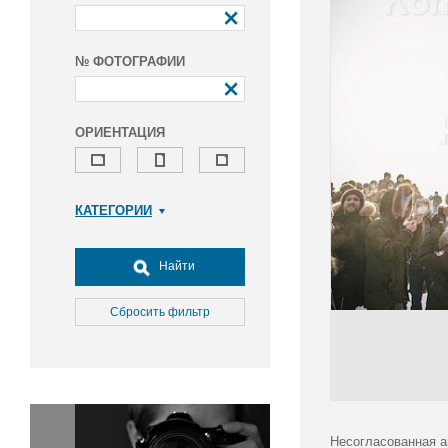
№ ФОТОГРАФИИ
ОРИЕНТАЦИЯ
КАТЕГОРИИ
Армия и ВПК
Досуг, туризм и отдых
Найти
Культура
Медицина
Сбросить фильтр
Наука
Образование
Общество
Окружающая среда
Политика
Несогласованная а