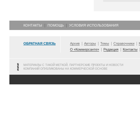
КОНТАКТЫ
ПОМОЩЬ
УСЛОВИЯ ИСПОЛЬЗОВАНИЯ
ОБРАТНАЯ СВЯЗЬ
Архив
Авторы
Темы
Справочники
О «Коммерсанте»
Редакция
Контакты
МАТЕРИАЛЫ С ТАКОЙ МЕТКОЙ, ПАРТНЕРСКИЕ ПРОЕКТЫ И НОВОСТИ
КОМПАНИЙ ОПУБЛИКОВАНЫ НА КОММЕРЧЕСКОЙ ОСНОВЕ