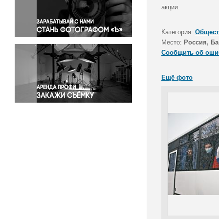
Правосудие
акции.
Происшествия и конфликты
Религия
Категория:
Общест
Место:
Россия, Ба
Светская жизнь
Сообщить об оши
Спорт
Экология
Ещё фото
Экономика и бизнес