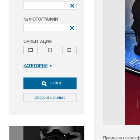
№ ФОТОГРАФИИ
ОРИЕНТАЦИЯ
КАТЕГОРИИ
Армия и ВПК
Досуг, туризм и отдых
Найти
Культура
Медицина
Сбросить фильтр
Наука
Образование
Общество
Окружающая среда
Политика
Премьера нового ф