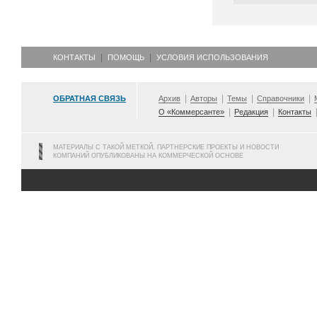
КОНТАКТЫ
ПОМОЩЬ
УСЛОВИЯ ИСПОЛЬЗОВАНИЯ
ОБРАТНАЯ СВЯЗЬ
Архив
Авторы
Темы
Справочники
О «Коммерсанте»
Редакция
Контакты
МАТЕРИАЛЫ С ТАКОЙ МЕТКОЙ, ПАРТНЕРСКИЕ ПРОЕКТЫ И НОВОСТИ
КОМПАНИЙ ОПУБЛИКОВАНЫ НА КОММЕРЧЕСКОЙ ОСНОВЕ