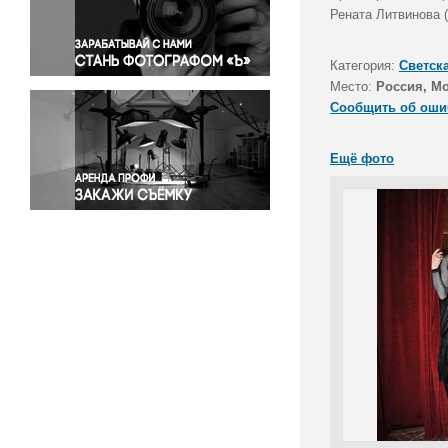
Правосудие
Рената Литвинова (
Происшествия и конфликты
Религия
Категория:
Светск
Место:
Россия, М
Светская жизнь
Сообщить об оши
Спорт
Экология
Ещё фото
Экономика и бизнес