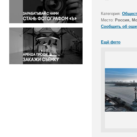
Правосудие
Происшествия и конфликты
Категория:
Общест
Религия
Место:
Россия, М
Сообщить об оши
Светская жизнь
Спорт
Ещё фото
Экология
Экономика и бизнес