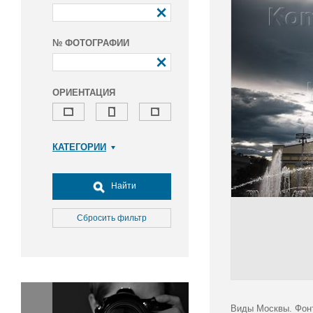
№ ФОТОГРАФИИ
ОРИЕНТАЦИЯ
КАТЕГОРИИ
Армия и ВПК
Досуг, туризм и отдых
Найти
Культура
Медицина
Сбросить фильтр
Наука
Образование
Общество
Окружающая среда
Политика
Виды Москвы. Фонт