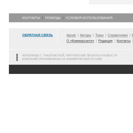
КОНТАКТЫ
ПОМОЩЬ
УСЛОВИЯ ИСПОЛЬЗОВАНИЯ
ОБРАТНАЯ СВЯЗЬ
Архив
Авторы
Темы
Справочники
О «Коммерсанте»
Редакция
Контакты
МАТЕРИАЛЫ С ТАКОЙ МЕТКОЙ, ПАРТНЕРСКИЕ ПРОЕКТЫ И НОВОСТИ
КОМПАНИЙ ОПУБЛИКОВАНЫ НА КОММЕРЧЕСКОЙ ОСНОВЕ