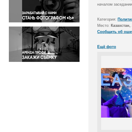
Правосудие
началом заседании
Происшествия и конфликты
Религия
Категория:
Полити
Место:
Казахстан,
Светская жизнь
Сообщить об оши
Спорт
Экология
Ещё фото
Экономика и бизнес