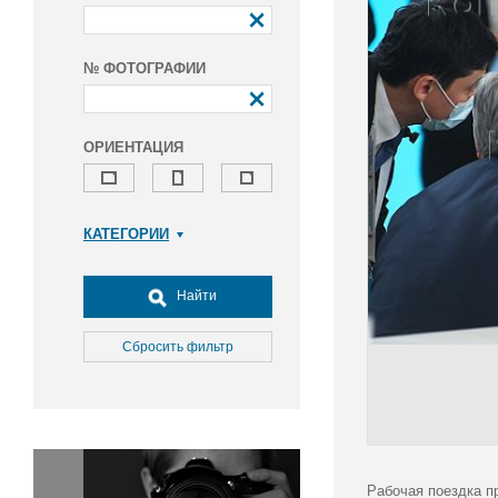
№ ФОТОГРАФИИ
ОРИЕНТАЦИЯ
КАТЕГОРИИ
Армия и ВПК
Досуг, туризм и отдых
Найти
Культура
Медицина
Сбросить фильтр
Наука
Образование
Общество
Окружающая среда
Политика
Рабочая поездка п