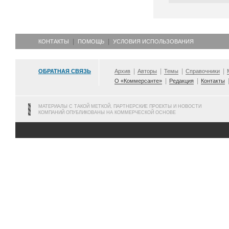
КОНТАКТЫ
ПОМОЩЬ
УСЛОВИЯ ИСПОЛЬЗОВАНИЯ
ОБРАТНАЯ СВЯЗЬ
Архив
Авторы
Темы
Справочники
О «Коммерсанте»
Редакция
Контакты
МАТЕРИАЛЫ С ТАКОЙ МЕТКОЙ, ПАРТНЕРСКИЕ ПРОЕКТЫ И НОВОСТИ
КОМПАНИЙ ОПУБЛИКОВАНЫ НА КОММЕРЧЕСКОЙ ОСНОВЕ