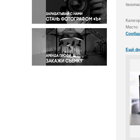
Правосудие
безопа
Происшествия и конфликты
Религия
Катего
Место:
Светская жизнь
Сообщ
Спорт
Экология
Ещё ф
Экономика и бизнес