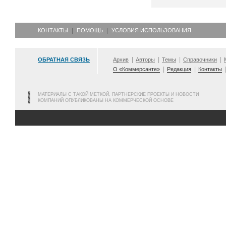
КОНТАКТЫ
ПОМОЩЬ
УСЛОВИЯ ИСПОЛЬЗОВАНИЯ
ОБРАТНАЯ СВЯЗЬ
Архив
Авторы
Темы
Справочники
О «Коммерсанте»
Редакция
Контакты
МАТЕРИАЛЫ С ТАКОЙ МЕТКОЙ, ПАРТНЕРСКИЕ ПРОЕКТЫ И НОВОСТИ
КОМПАНИЙ ОПУБЛИКОВАНЫ НА КОММЕРЧЕСКОЙ ОСНОВЕ