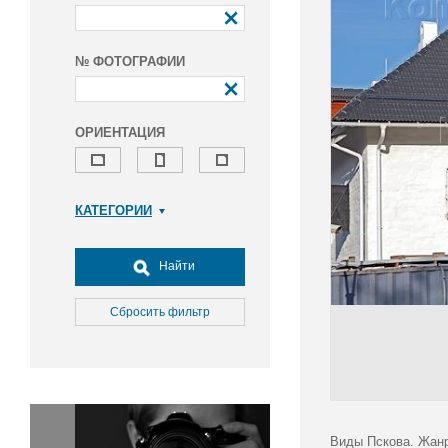
№ ФОТОГРАФИИ
ОРИЕНТАЦИЯ
КАТЕГОРИИ
Армия и ВПК
Досуг, туризм и отдых
Найти
Культура
Медицина
Сбросить фильтр
Наука
Образование
Общество
Окружающая среда
Политика
Виды Пскова. Жанр