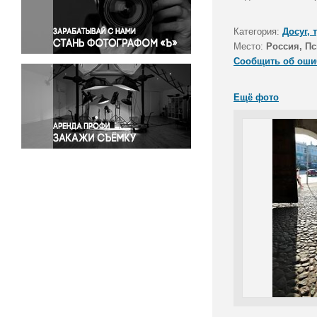
Правосудие
Происшествия и конфликты
Категория:
Досуг, 
Религия
Место:
Россия, Пс
Сообщить об оши
Светская жизнь
Спорт
Ещё фото
Экология
Экономика и бизнес