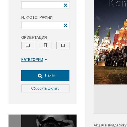
№ ФОТОГРАФИИ
ОРИЕНТАЦИЯ
КАТЕГОРИИ
Армия и ВПК
Досуг, туризм и отдых
Найти
Культура
Медицина
Сбросить фильтр
Наука
Образование
Общество
Окружающая среда
Политика
Акция в поддержку