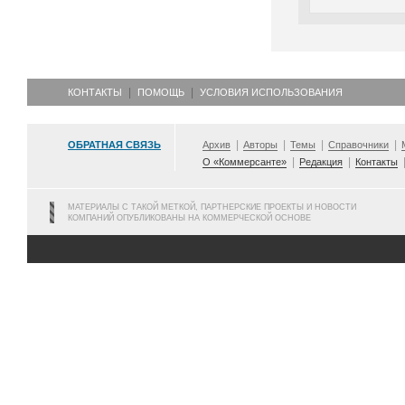
КОНТАКТЫ
ПОМОЩЬ
УСЛОВИЯ ИСПОЛЬЗОВАНИЯ
ОБРАТНАЯ СВЯЗЬ
Архив
Авторы
Темы
Справочники
О «Коммерсанте»
Редакция
Контакты
МАТЕРИАЛЫ С ТАКОЙ МЕТКОЙ, ПАРТНЕРСКИЕ ПРОЕКТЫ И НОВОСТИ
КОМПАНИЙ ОПУБЛИКОВАНЫ НА КОММЕРЧЕСКОЙ ОСНОВЕ