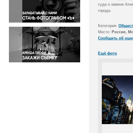
Правосудие
суда о замене Але
города.
Происшествия и конфликты
Религия
Категория:
Общест
Светская жизнь
Место:
Россия, М
Спорт
Сообщить об оши
Экология
Экономика и бизнес
Ещё фото