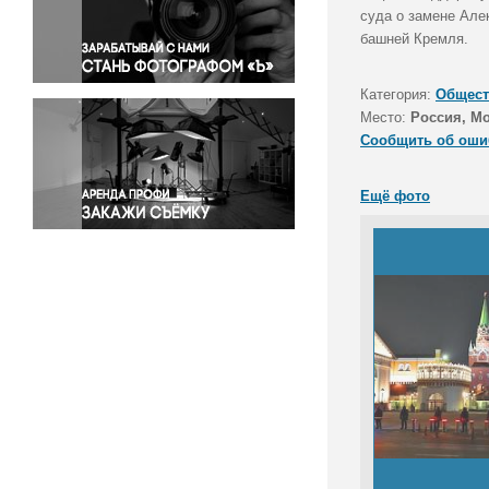
Правосудие
суда о замене Але
башней Кремля.
Происшествия и конфликты
Религия
Категория:
Общест
Светская жизнь
Место:
Россия, М
Спорт
Сообщить об оши
Экология
Экономика и бизнес
Ещё фото