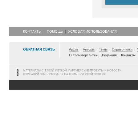
КОНТАКТЫ
ПОМОЩЬ
УСЛОВИЯ ИСПОЛЬЗОВАНИЯ
ОБРАТНАЯ СВЯЗЬ
Архив
Авторы
Темы
Справочники
О «Коммерсанте»
Редакция
Контакты
МАТЕРИАЛЫ С ТАКОЙ МЕТКОЙ, ПАРТНЕРСКИЕ ПРОЕКТЫ И НОВОСТИ
КОМПАНИЙ ОПУБЛИКОВАНЫ НА КОММЕРЧЕСКОЙ ОСНОВЕ