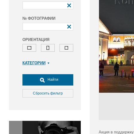
№ ФОТОГРАФИИ
ОРИЕНТАЦИЯ
КАТЕГОРИИ
Армия и ВПК
Досуг, туризм и отдых
Найти
Культура
Медицина
Сбросить фильтр
Наука
Образование
Общество
Окружающая среда
Политика
Акция в поддержку