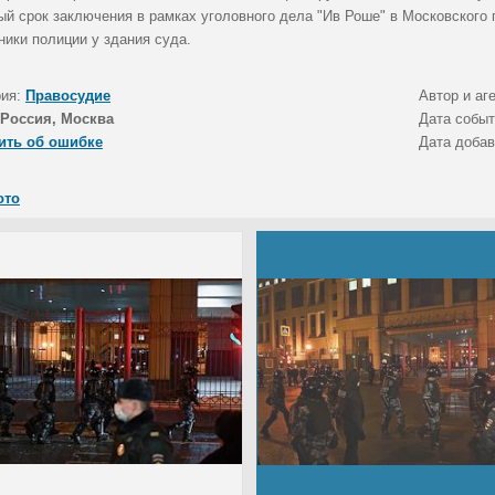
й срок заключения в рамках уголовного дела "Ив Роше" в Московского г
ники полиции у здания суда.
рия:
Правосудие
Автор и аг
Россия, Москва
Дата собы
ить об ошибке
Дата доба
ото