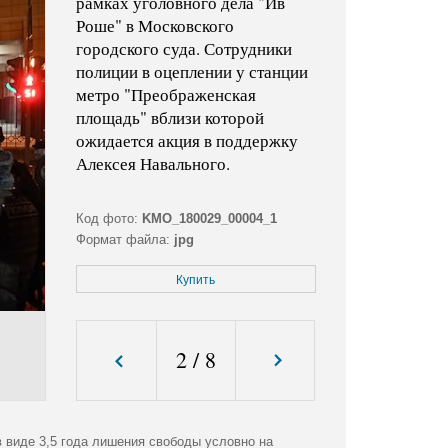
рамках уголовного дела "Ив
Роше" в Московского
городского суда. Сотрудники
полиции в оцеплении у станции
метро "Преображенская
площадь" вблизи которой
ожидается акция в поддержку
Алексея Навального.
Код фото:
KMO_180029_00004_1
Формат файла:
jpg
Размер файла (Мбайт):
4,5
Купить
Размер фото (пикс.):
5089x3408
2
/
8
 виде 3,5 года лишения свободы условно на