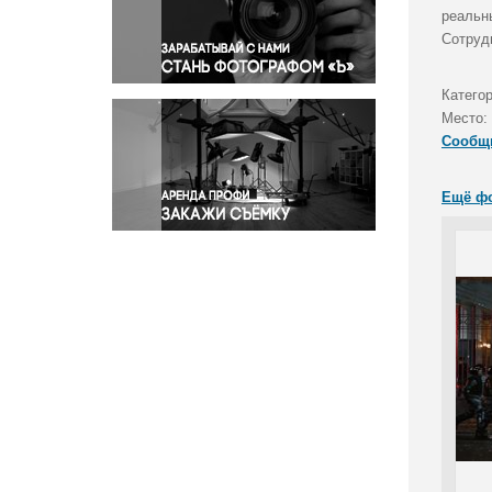
Правосудие
реальны
Сотруд
Происшествия и конфликты
Религия
Катего
Светская жизнь
Место:
Спорт
Сообщ
Экология
Экономика и бизнес
Ещё ф