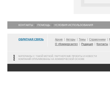
КОНТАКТЫ
ПОМОЩЬ
УСЛОВИЯ ИСПОЛЬЗОВАНИЯ
ОБРАТНАЯ СВЯЗЬ
Архив
Авторы
Темы
Справочники
О «Коммерсанте»
Редакция
Контакты
МАТЕРИАЛЫ С ТАКОЙ МЕТКОЙ, ПАРТНЕРСКИЕ ПРОЕКТЫ И НОВОСТИ
КОМПАНИЙ ОПУБЛИКОВАНЫ НА КОММЕРЧЕСКОЙ ОСНОВЕ