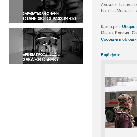
Правосудие
Алексею Навальном
Роше" в Московско
Происшествия и конфликты
Религия
Категория:
Общест
Светская жизнь
Место:
Россия, Са
Спорт
Сообщить об оши
Экология
Экономика и бизнес
Ещё фото