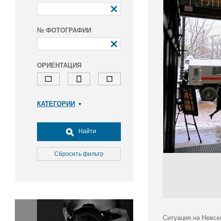
№ ФОТОГРАФИИ
ОРИЕНТАЦИЯ
КАТЕГОРИИ
Армия и ВПК
Досуг, туризм и отдых
Найти
Культура
Медицина
Сбросить фильтр
Наука
Образование
Общество
Окружающая среда
Политика
Ситуация на Невск