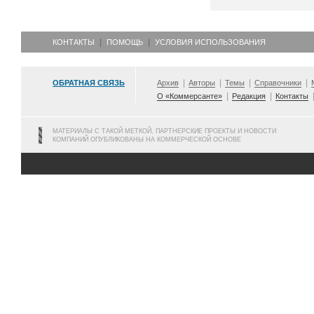
КОНТАКТЫ
ПОМОЩЬ
УСЛОВИЯ ИСПОЛЬЗОВАНИЯ
ОБРАТНАЯ СВЯЗЬ
Архив
Авторы
Темы
Справочники
О «Коммерсанте»
Редакция
Контакты
МАТЕРИАЛЫ С ТАКОЙ МЕТКОЙ, ПАРТНЕРСКИЕ ПРОЕКТЫ И НОВОСТИ
КОМПАНИЙ ОПУБЛИКОВАНЫ НА КОММЕРЧЕСКОЙ ОСНОВЕ