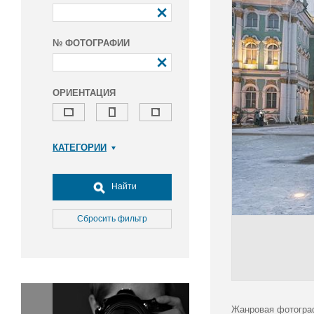
№ ФОТОГРАФИИ
ОРИЕНТАЦИЯ
КАТЕГОРИИ
Армия и ВПК
Досуг, туризм и отдых
Найти
Культура
Медицина
Сбросить фильтр
Наука
Образование
Общество
Окружающая среда
Политика
Жанровая фотогра