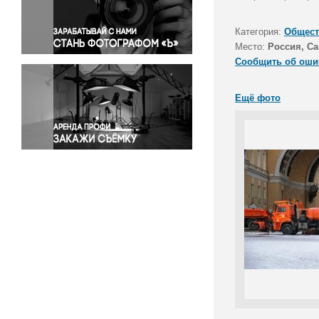
Правосудие
Происшествия и конфликты
Категория:
Общест
Религия
Место:
Россия, Са
Сообщить об оши
Светская жизнь
Спорт
Ещё фото
Экология
Экономика и бизнес