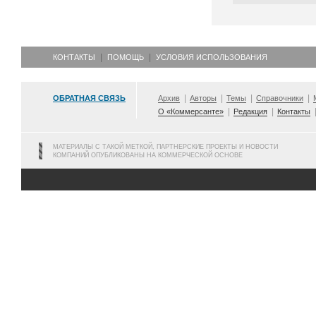
КОНТАКТЫ
ПОМОЩЬ
УСЛОВИЯ ИСПОЛЬЗОВАНИЯ
ОБРАТНАЯ СВЯЗЬ
Архив
Авторы
Темы
Справочники
О «Коммерсанте»
Редакция
Контакты
МАТЕРИАЛЫ С ТАКОЙ МЕТКОЙ, ПАРТНЕРСКИЕ ПРОЕКТЫ И НОВОСТИ
КОМПАНИЙ ОПУБЛИКОВАНЫ НА КОММЕРЧЕСКОЙ ОСНОВЕ