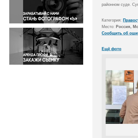
Правосудие
районном суде. Су
Происшествия и конфликты
Религия
Категория:
Правос
Место:
Россия, М
Светская жизнь
Сообщить об оши
Спорт
Экология
Ещё фото
Экономика и бизнес