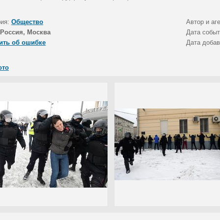
рия:
Общество
Автор и аг
Россия, Москва
Дата собы
ить об ошибке
Дата доба
ото