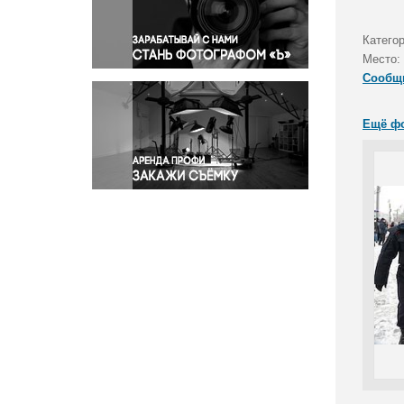
Правосудие
Происшествия и конфликты
Катего
Религия
Место:
Сообщ
Светская жизнь
Спорт
Ещё ф
Экология
Экономика и бизнес