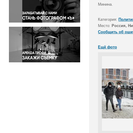
Правосудие
Минина.
Происшествия и конфликты
Религия
Категория:
Полити
Место:
Россия, Н
Светская жизнь
Сообщить об оши
Спорт
Экология
Ещё фото
Экономика и бизнес