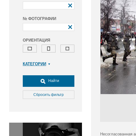
№ ФОТОГРАФИИ
ОРИЕНТАЦИЯ
КАТЕГОРИИ
Армия и ВПК
Досуг, туризм и отдых
Найти
Культура
Медицина
Сбросить фильтр
Наука
Образование
Общество
Окружающая среда
Политика
Несогласованная а