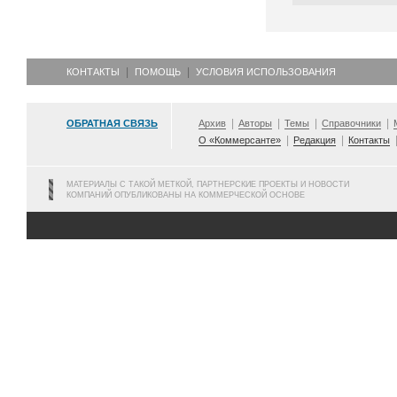
КОНТАКТЫ
ПОМОЩЬ
УСЛОВИЯ ИСПОЛЬЗОВАНИЯ
ОБРАТНАЯ СВЯЗЬ
Архив
Авторы
Темы
Справочники
О «Коммерсанте»
Редакция
Контакты
МАТЕРИАЛЫ С ТАКОЙ МЕТКОЙ, ПАРТНЕРСКИЕ ПРОЕКТЫ И НОВОСТИ
КОМПАНИЙ ОПУБЛИКОВАНЫ НА КОММЕРЧЕСКОЙ ОСНОВЕ