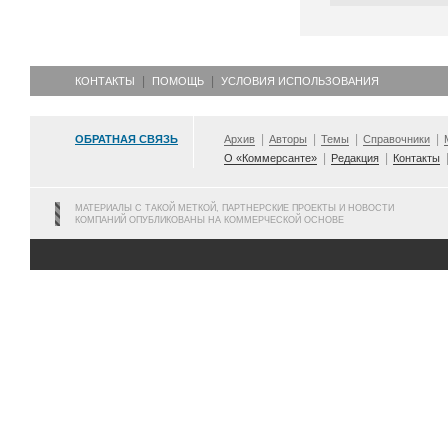
КОНТАКТЫ
ПОМОЩЬ
УСЛОВИЯ ИСПОЛЬЗОВАНИЯ
ОБРАТНАЯ СВЯЗЬ
Архив
Авторы
Темы
Справочники
О «Коммерсанте»
Редакция
Контакты
МАТЕРИАЛЫ С ТАКОЙ МЕТКОЙ, ПАРТНЕРСКИЕ ПРОЕКТЫ И НОВОСТИ
КОМПАНИЙ ОПУБЛИКОВАНЫ НА КОММЕРЧЕСКОЙ ОСНОВЕ