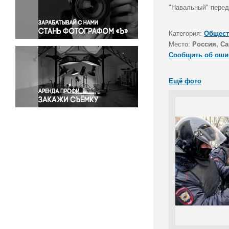
Правосудие
"Навальный" перед
Происшествия и конфликты
Религия
Категория:
Общест
Место:
Россия, Са
Светская жизнь
Сообщить об оши
Спорт
Экология
Ещё фото
Экономика и бизнес