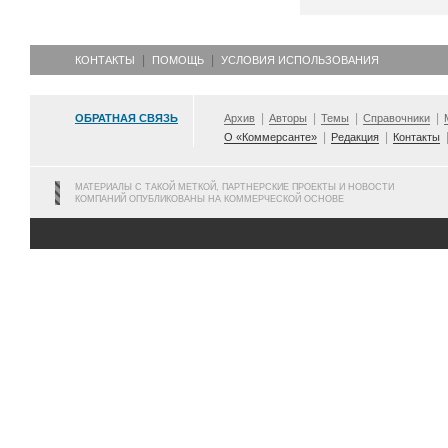
КОНТАКТЫ
ПОМОЩЬ
УСЛОВИЯ ИСПОЛЬЗОВАНИЯ
ОБРАТНАЯ СВЯЗЬ
Архив
Авторы
Темы
Справочники
О «Коммерсанте»
Редакция
Контакты
МАТЕРИАЛЫ С ТАКОЙ МЕТКОЙ, ПАРТНЕРСКИЕ ПРОЕКТЫ И НОВОСТИ
КОМПАНИЙ ОПУБЛИКОВАНЫ НА КОММЕРЧЕСКОЙ ОСНОВЕ