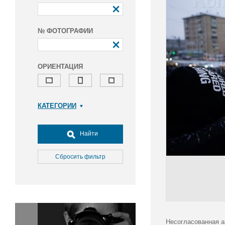
№ ФОТОГРАФИИ
ОРИЕНТАЦИЯ
КАТЕГОРИИ
Армия и ВПК
Досуг, туризм и отдых
Найти
Культура
Медицина
Сбросить фильтр
Наука
Образование
Общество
Окружающая среда
Политика
Несогласованная а