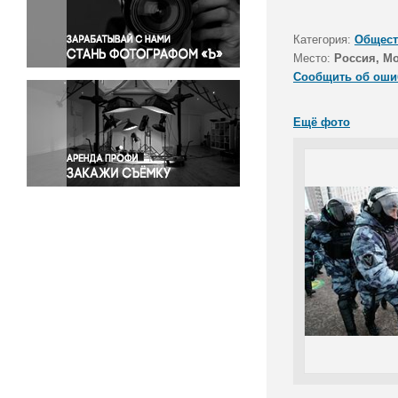
Правосудие
Происшествия и конфликты
Категория:
Общест
Религия
Место:
Россия, М
Сообщить об оши
Светская жизнь
Спорт
Ещё фото
Экология
Экономика и бизнес