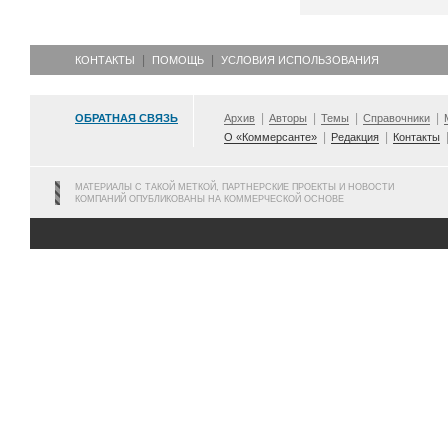
КОНТАКТЫ
ПОМОЩЬ
УСЛОВИЯ ИСПОЛЬЗОВАНИЯ
ОБРАТНАЯ СВЯЗЬ
Архив
Авторы
Темы
Справочники
О «Коммерсанте»
Редакция
Контакты
МАТЕРИАЛЫ С ТАКОЙ МЕТКОЙ, ПАРТНЕРСКИЕ ПРОЕКТЫ И НОВОСТИ
КОМПАНИЙ ОПУБЛИКОВАНЫ НА КОММЕРЧЕСКОЙ ОСНОВЕ