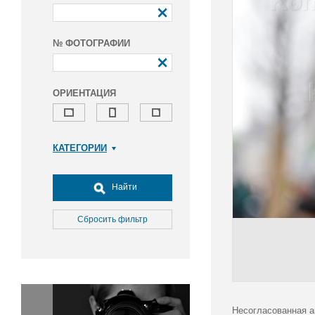
№ ФОТОГРАФИИ
ОРИЕНТАЦИЯ
КАТЕГОРИИ
Армия и ВПК
Досуг, туризм и отдых
Найти
Культура
Медицина
Сбросить фильтр
Наука
Образование
Общество
Окружающая среда
Политика
Несогласованная а