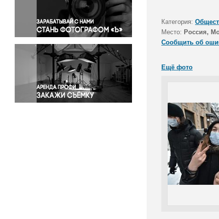
Правосудие
Происшествия и конфликты
Категория:
Общест
Религия
Место:
Россия, М
Сообщить об оши
Светская жизнь
Спорт
Ещё фото
Экология
Экономика и бизнес