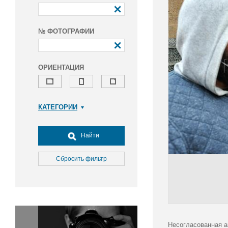
№ ФОТОГРАФИИ
ОРИЕНТАЦИЯ
КАТЕГОРИИ
Армия и ВПК
Досуг, туризм и отдых
Найти
Культура
Медицина
Сбросить фильтр
Наука
Образование
Общество
Окружающая среда
Политика
Несогласованная а