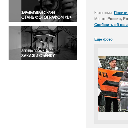
Правосудие
Происшествия и конфликты
Категория:
Полити
Религия
Место:
Россия, Ро
Сообщить об оши
Светская жизнь
Спорт
Ещё фото
Экология
Экономика и бизнес