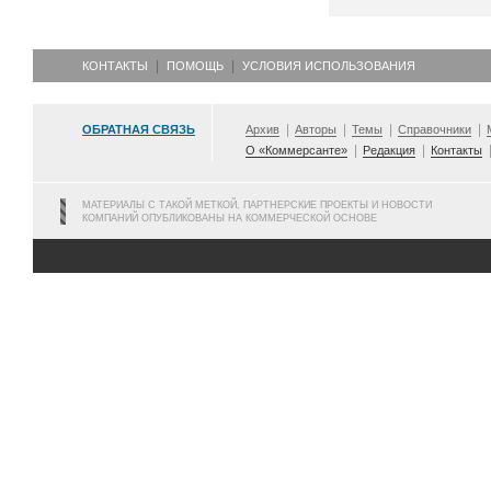
КОНТАКТЫ
ПОМОЩЬ
УСЛОВИЯ ИСПОЛЬЗОВАНИЯ
ОБРАТНАЯ СВЯЗЬ
Архив
Авторы
Темы
Справочники
О «Коммерсанте»
Редакция
Контакты
МАТЕРИАЛЫ С ТАКОЙ МЕТКОЙ, ПАРТНЕРСКИЕ ПРОЕКТЫ И НОВОСТИ
КОМПАНИЙ ОПУБЛИКОВАНЫ НА КОММЕРЧЕСКОЙ ОСНОВЕ