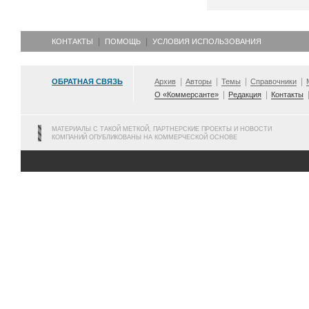
КОНТАКТЫ
ПОМОЩЬ
УСЛОВИЯ ИСПОЛЬЗОВАНИЯ
ОБРАТНАЯ СВЯЗЬ
Архив
Авторы
Темы
Справочники
О «Коммерсанте»
Редакция
Контакты
МАТЕРИАЛЫ С ТАКОЙ МЕТКОЙ, ПАРТНЕРСКИЕ ПРОЕКТЫ И НОВОСТИ
КОМПАНИЙ ОПУБЛИКОВАНЫ НА КОММЕРЧЕСКОЙ ОСНОВЕ