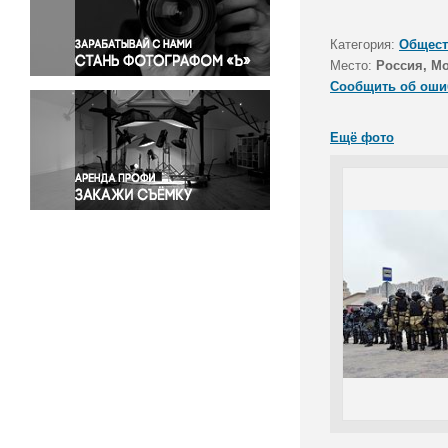
Правосудие
Происшествия и конфликты
Категория:
Общест
Религия
Место:
Россия, М
Сообщить об оши
Светская жизнь
Спорт
Ещё фото
Экология
Экономика и бизнес