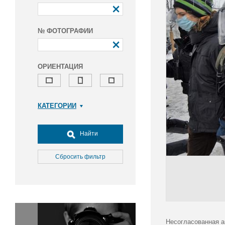
№ ФОТОГРАФИИ
ОРИЕНТАЦИЯ
КАТЕГОРИИ
Армия и ВПК
Досуг, туризм и отдых
Найти
Культура
Медицина
Сбросить фильтр
Наука
Образование
Общество
Окружающая среда
Политика
Несогласованная а