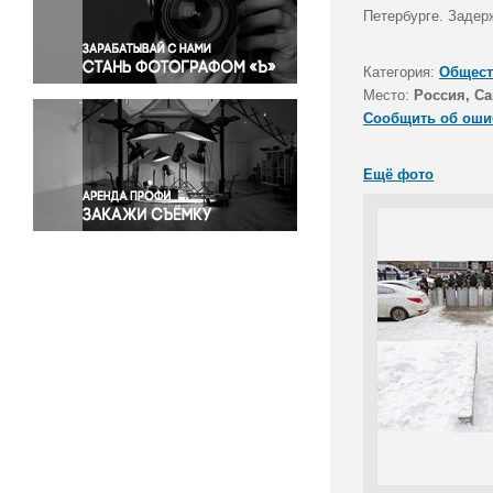
Правосудие
Петербурге. Задер
Происшествия и конфликты
Религия
Категория:
Общест
Место:
Россия, Са
Светская жизнь
Сообщить об оши
Спорт
Экология
Ещё фото
Экономика и бизнес