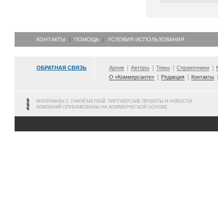
КОНТАКТЫ
ПОМОЩЬ
УСЛОВИЯ ИСПОЛЬЗОВАНИЯ
ОБРАТНАЯ СВЯЗЬ
Архив
Авторы
Темы
Справочники
О «Коммерсанте»
Редакция
Контакты
МАТЕРИАЛЫ С ТАКОЙ МЕТКОЙ, ПАРТНЕРСКИЕ ПРОЕКТЫ И НОВОСТИ
КОМПАНИЙ ОПУБЛИКОВАНЫ НА КОММЕРЧЕСКОЙ ОСНОВЕ