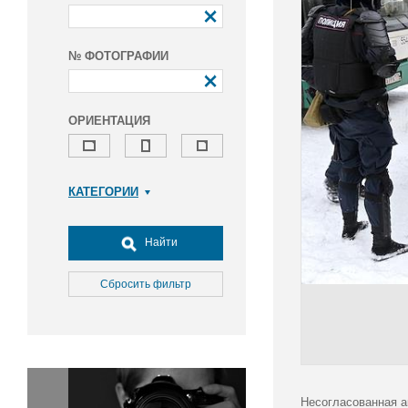
№ ФОТОГРАФИИ
ОРИЕНТАЦИЯ
КАТЕГОРИИ
Армия и ВПК
Досуг, туризм и отдых
Найти
Культура
Медицина
Сбросить фильтр
Наука
Образование
Общество
Окружающая среда
Политика
Несогласованная а