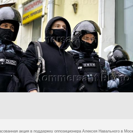
асованная акция в поддержку оппозиционера Алексея Навального в Моск