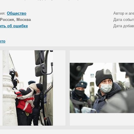
рия:
Общество
Автор и аг
Россия, Москва
Дата собы
ить об ошибке
Дата доба
ото