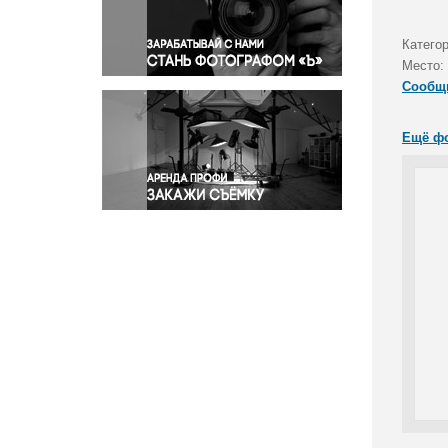
Правосудие
Происшествия и конфликты
Катего
Религия
Место:
Сообщ
Светская жизнь
Спорт
Ещё ф
Экология
Экономика и бизнес