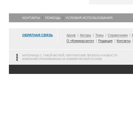
КОНТАКТЫ
ПОМОЩЬ
УСЛОВИЯ ИСПОЛЬЗОВАНИЯ
ОБРАТНАЯ СВЯЗЬ
Архив
Авторы
Темы
Справочники
О «Коммерсанте»
Редакция
Контакты
МАТЕРИАЛЫ С ТАКОЙ МЕТКОЙ, ПАРТНЕРСКИЕ ПРОЕКТЫ И НОВОСТИ
КОМПАНИЙ ОПУБЛИКОВАНЫ НА КОММЕРЧЕСКОЙ ОСНОВЕ