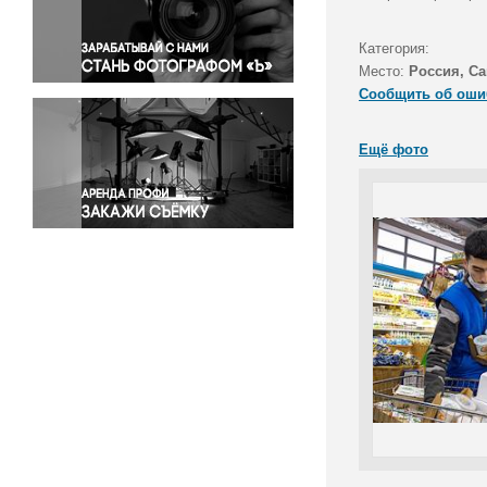
Правосудие
Происшествия и конфликты
Категория:
Религия
Место:
Россия, Са
Сообщить об оши
Светская жизнь
Спорт
Ещё фото
Экология
Экономика и бизнес