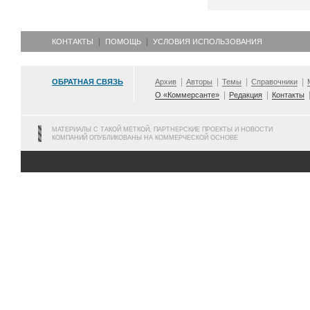
КОНТАКТЫ
ПОМОЩЬ
УСЛОВИЯ ИСПОЛЬЗОВАНИЯ
ОБРАТНАЯ СВЯЗЬ
Архив
Авторы
Темы
Справочники
О «Коммерсанте»
Редакция
Контакты
МАТЕРИАЛЫ С ТАКОЙ МЕТКОЙ, ПАРТНЕРСКИЕ ПРОЕКТЫ И НОВОСТИ
КОМПАНИЙ ОПУБЛИКОВАНЫ НА КОММЕРЧЕСКОЙ ОСНОВЕ