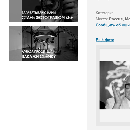
Правосудие
Происшествия и конфликты
Категория:
Религия
Место:
Россия, М
Сообщить об оши
Светская жизнь
Спорт
Ещё фото
Экология
Экономика и бизнес