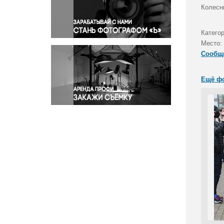
Правосудие
Колесн
Происшествия и конфликты
Религия
Катего
Место:
Светская жизнь
Сообщ
Спорт
Экология
Ещё ф
Экономика и бизнес