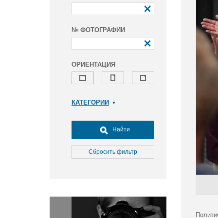
№ ФОТОГРАФИИ
ОРИЕНТАЦИЯ
КАТЕГОРИИ
Армия и ВПК
Досуг, туризм и отдых
Найти
Культура
Медицина
Сбросить фильтр
Наука
Образование
Общество
Окружающая среда
Политика
Полити