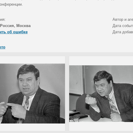
конференции.
ия:
Автор и аг
Россия, Москва
Дата собы
ить об ошибке
Дата доба
ото