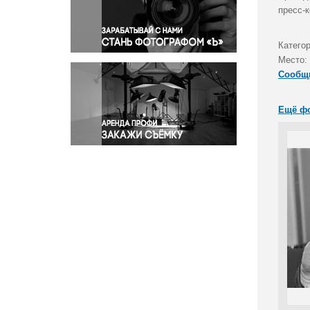
Правосудие
пресс-
Происшествия и конфликты
Религия
Категор
Место:
Светская жизнь
Сообщ
Спорт
Экология
Ещё ф
Экономика и бизнес