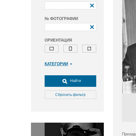
№ ФОТОГРАФИИ
ОРИЕНТАЦИЯ
КАТЕГОРИИ
Армия и ВПК
Досуг, туризм и отдых
Найти
Культура
Медицина
Сбросить фильтр
Наука
Образование
Общество
Окружающая среда
Политика
Презид