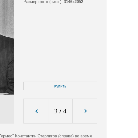
Размер фото (пикс.):
3146x2052
Купить
3
/
4
ермес" Константин Стерлигов (справа) во время