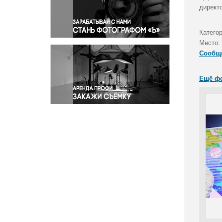
Правосудие
директ
Происшествия и конфликты
Религия
Катего
Место:
Светская жизнь
Сообщ
Спорт
Экология
Ещё ф
Экономика и бизнес