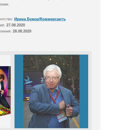
онии.
ентство:
Ирина Бужор/Коммерсантъ
тия:
27.08.2020
вления:
28.08.2020