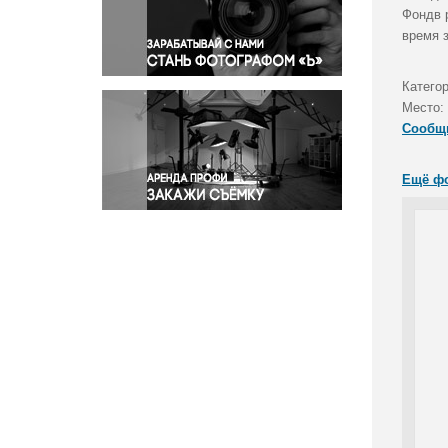
Правосудие
Фондв 
время 
Происшествия и конфликты
Религия
Катего
Светская жизнь
Место:
Спорт
Сообщ
Экология
Экономика и бизнес
Ещё ф