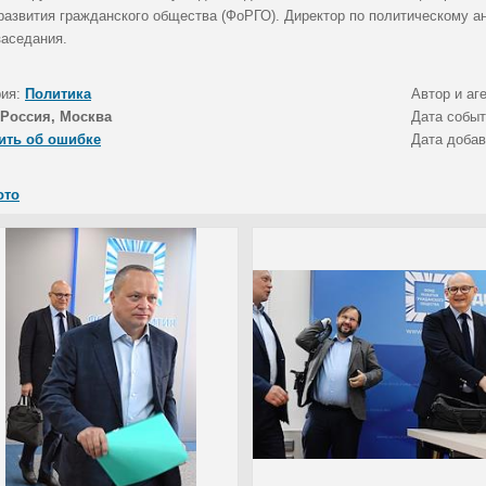
развития гражданского общества (ФоРГО). Директор по политическому 
заседания.
рия:
Политика
Автор и аг
Россия, Москва
Дата собы
ить об ошибке
Дата доба
ото