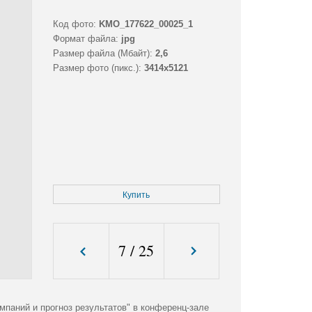
Код фото:
KMO_177622_00025_1
Формат файла:
jpg
Размер файла (Мбайт):
2,6
Размер фото (пикс.):
3414x5121
Купить
7
/
25
мпаний и прогноз результатов" в конференц-зале