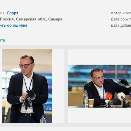
рия:
Спорт
Автор и аг
Россия, Самарская обл., Самара
Дата собы
ить об ошибке
Дата доба
ото