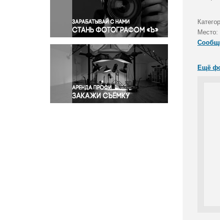
Правосудие
Происшествия и конфликты
Катего
Религия
Место:
Сообщ
Светская жизнь
Спорт
Ещё ф
Экология
Экономика и бизнес