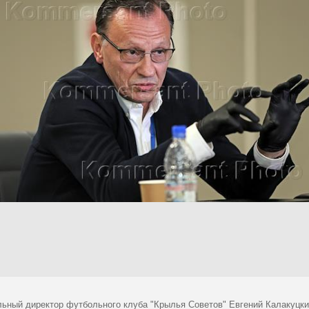
льный директор футбольного клуба "Крылья Советов" Евгений Калакуцки