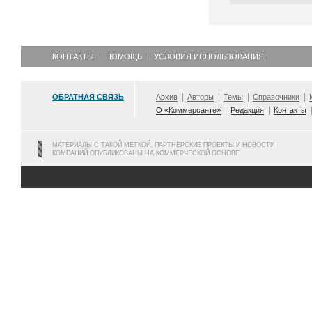
КОНТАКТЫ
ПОМОЩЬ
УСЛОВИЯ ИСПОЛЬЗОВАНИЯ
ОБРАТНАЯ СВЯЗЬ
Архив
Авторы
Темы
Справочники
О «Коммерсанте»
Редакция
Контакты
МАТЕРИАЛЫ С ТАКОЙ МЕТКОЙ, ПАРТНЕРСКИЕ ПРОЕКТЫ И НОВОСТИ
КОМПАНИЙ ОПУБЛИКОВАНЫ НА КОММЕРЧЕСКОЙ ОСНОВЕ