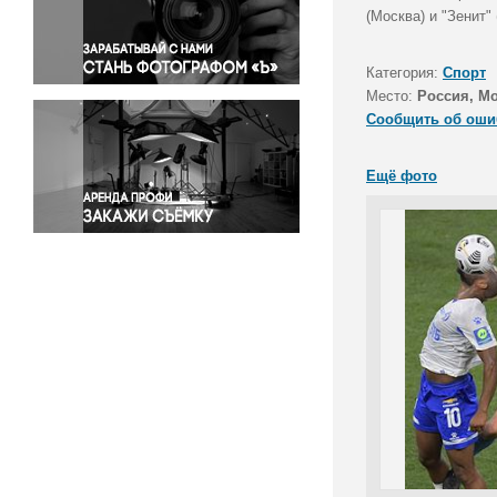
Правосудие
(Москва) и "Зенит"
Происшествия и конфликты
Религия
Категория:
Спорт
Место:
Россия, М
Светская жизнь
Сообщить об оши
Спорт
Экология
Ещё фото
Экономика и бизнес