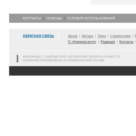
КОНТАКТЫ
ПОМОЩЬ
УСЛОВИЯ ИСПОЛЬЗОВАНИЯ
ОБРАТНАЯ СВЯЗЬ
Архив
Авторы
Темы
Справочники
О «Коммерсанте»
Редакция
Контакты
МАТЕРИАЛЫ С ТАКОЙ МЕТКОЙ, ПАРТНЕРСКИЕ ПРОЕКТЫ И НОВОСТИ
КОМПАНИЙ ОПУБЛИКОВАНЫ НА КОММЕРЧЕСКОЙ ОСНОВЕ