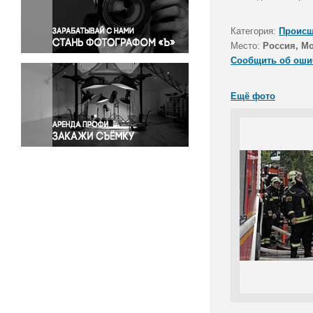
Правосудие
Происшествия и конфликты
Категория:
Происш
Религия
Место:
Россия, М
Сообщить об оши
Светская жизнь
Спорт
Ещё фото
Экология
Экономика и бизнес