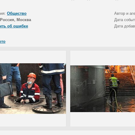
рия:
Общество
Автор и аг
Россия, Москва
Дата собы
ить об ошибке
Дата доба
ото