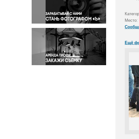
Правосудие
Происшествия и конфликты
Катего
Религия
Место:
Сообщ
Светская жизнь
Спорт
Ещё ф
Экология
Экономика и бизнес