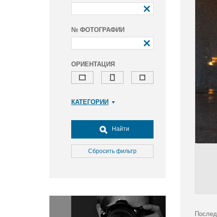
№ ФОТОГРАФИИ
ОРИЕНТАЦИЯ
КАТЕГОРИИ
Армия и ВПК
Досуг, туризм и отдых
Найти
Культура
Медицина
Сбросить фильтр
Наука
Образование
Общество
Окружающая среда
Политика
Послед