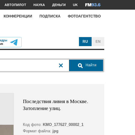
АВТОПИЛОТ
НАУКА
ДЕНЬГИ
UK
КОНФЕРЕНЦИИ
ПОДПИСКА
ФОТОАГЕНТСТВО
RU
EN
Найти
Последствия ливня в Москве.
Затопление улиц.
Код фото:
KMO_177627_00002_1
Формат файла:
jpg