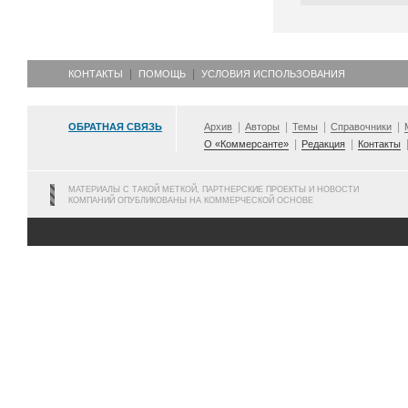
КОНТАКТЫ
ПОМОЩЬ
УСЛОВИЯ ИСПОЛЬЗОВАНИЯ
ОБРАТНАЯ СВЯЗЬ
Архив
Авторы
Темы
Справочники
О «Коммерсанте»
Редакция
Контакты
МАТЕРИАЛЫ С ТАКОЙ МЕТКОЙ, ПАРТНЕРСКИЕ ПРОЕКТЫ И НОВОСТИ
КОМПАНИЙ ОПУБЛИКОВАНЫ НА КОММЕРЧЕСКОЙ ОСНОВЕ