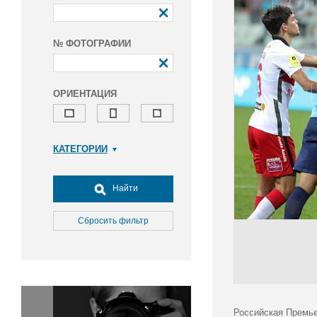
№ ФОТОГРАФИИ
ОРИЕНТАЦИЯ
КАТЕГОРИИ
Армия и ВПК
Досуг, туризм и отдых
Найти
Культура
Медицина
Сбросить фильтр
Наука
Образование
Общество
Окружающая среда
Политика
Российская Премье