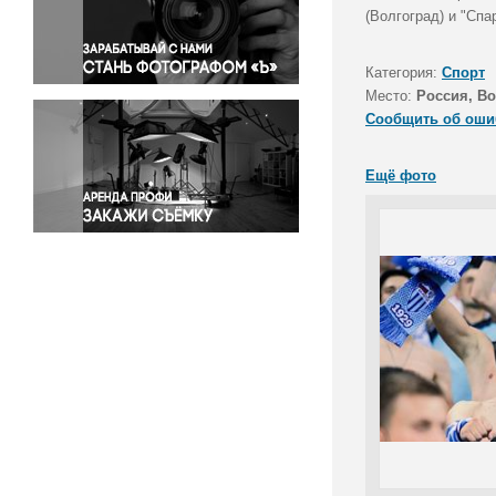
Правосудие
(Волгоград) и "Спа
Происшествия и конфликты
Религия
Категория:
Спорт
Место:
Россия, Во
Светская жизнь
Сообщить об оши
Спорт
Экология
Ещё фото
Экономика и бизнес