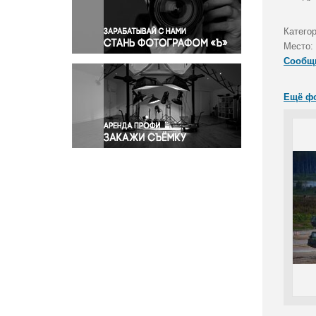
Правосудие
Происшествия и конфликты
Катего
Религия
Место:
Сообщ
Светская жизнь
Спорт
Ещё ф
Экология
Экономика и бизнес