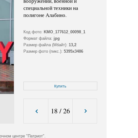
вооружений, военной и
специальной техники на
полигоне Алабино.
Код фото:
KMO_177612_00098_1
Формат файла:
jpg
Размер файла (Мбайт):
13,2
Размер фото (пикс.):
5395x3486
Купить
18
/
26
чном центре "Патриот".