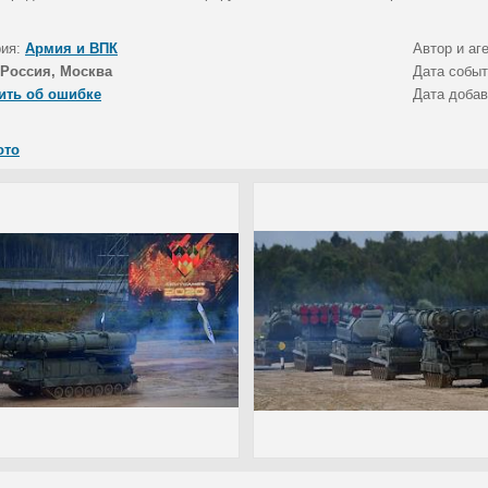
рия:
Армия и ВПК
Автор и аг
Россия, Москва
Дата собы
ить об ошибке
Дата доба
ото