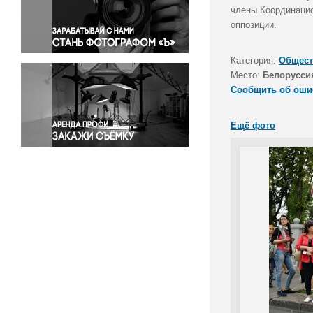
Правосудие
члены Координацио
оппозиции.
Происшествия и конфликты
Религия
Категория:
Общест
Светская жизнь
Место:
Белорусси
Спорт
Сообщить об оши
Экология
Экономика и бизнес
Ещё фото