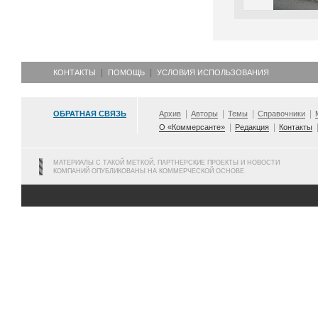
КОНТАКТЫ
ПОМОЩЬ
УСЛОВИЯ ИСПОЛЬЗОВАНИЯ
ОБРАТНАЯ СВЯЗЬ
Архив
Авторы
Темы
Справочники
О «Коммерсанте»
Редакция
Контакты
МАТЕРИАЛЫ С ТАКОЙ МЕТКОЙ, ПАРТНЕРСКИЕ ПРОЕКТЫ И НОВОСТИ
КОМПАНИЙ ОПУБЛИКОВАНЫ НА КОММЕРЧЕСКОЙ ОСНОВЕ