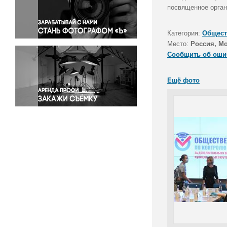
Правосудие
посвященное орган
Происшествия и конфликты
Религия
Категория:
Общест
Место:
Россия, М
Светская жизнь
Сообщить об оши
Спорт
Экология
Ещё фото
Экономика и бизнес