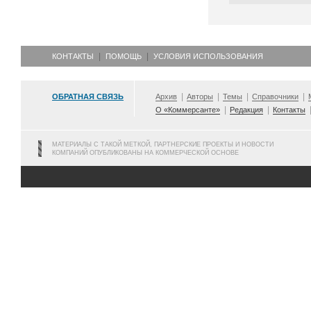
КОНТАКТЫ
ПОМОЩЬ
УСЛОВИЯ ИСПОЛЬЗОВАНИЯ
ОБРАТНАЯ СВЯЗЬ
Архив
Авторы
Темы
Справочники
О «Коммерсанте»
Редакция
Контакты
МАТЕРИАЛЫ С ТАКОЙ МЕТКОЙ, ПАРТНЕРСКИЕ ПРОЕКТЫ И НОВОСТИ
КОМПАНИЙ ОПУБЛИКОВАНЫ НА КОММЕРЧЕСКОЙ ОСНОВЕ