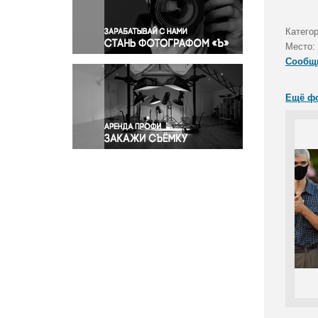
Правосудие
Происшествия и конфликты
Катего
Религия
Место:
Сообщ
Светская жизнь
Спорт
Ещё ф
Экология
Экономика и бизнес