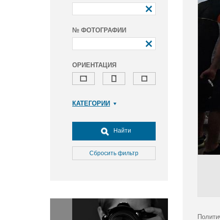
№ ФОТОГРАФИИ
ОРИЕНТАЦИЯ
КАТЕГОРИИ
Армия и ВПК
Досуг, туризм и отдых
Найти
Культура
Медицина
Сбросить фильтр
Наука
Образование
Общество
Окружающая среда
Политика
Полити