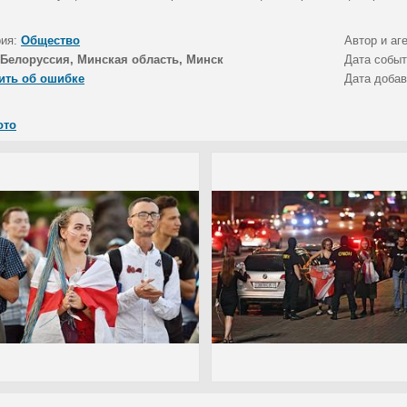
рия:
Общество
Автор и аг
Белоруссия, Минская область, Минск
Дата собы
ить об ошибке
Дата доба
ото