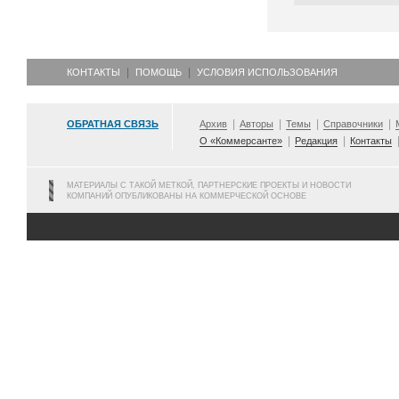
КОНТАКТЫ
ПОМОЩЬ
УСЛОВИЯ ИСПОЛЬЗОВАНИЯ
ОБРАТНАЯ СВЯЗЬ
Архив
Авторы
Темы
Справочники
О «Коммерсанте»
Редакция
Контакты
МАТЕРИАЛЫ С ТАКОЙ МЕТКОЙ, ПАРТНЕРСКИЕ ПРОЕКТЫ И НОВОСТИ
КОМПАНИЙ ОПУБЛИКОВАНЫ НА КОММЕРЧЕСКОЙ ОСНОВЕ