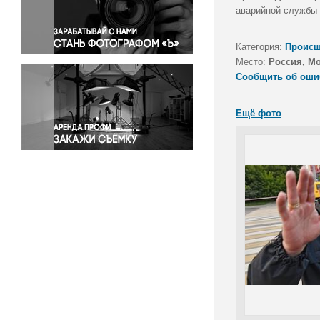
Правосудие
аварийной службы 
Происшествия и конфликты
Религия
Категория:
Происш
Место:
Россия, М
Светская жизнь
Сообщить об оши
Спорт
Экология
Ещё фото
Экономика и бизнес