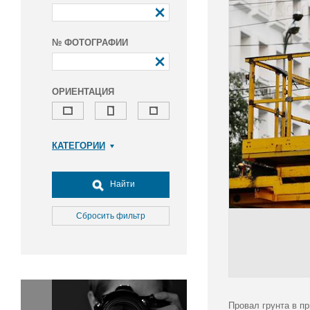
№ ФОТОГРАФИИ
ОРИЕНТАЦИЯ
КАТЕГОРИИ
Армия и ВПК
Досуг, туризм и отдых
Найти
Культура
Медицина
Сбросить фильтр
Наука
Образование
Общество
Окружающая среда
Политика
Провал грунта в п