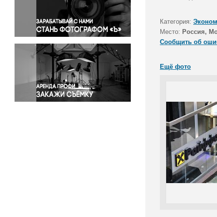
Правосудие
Происшествия и конфликты
Категория:
Эконом
Религия
Место:
Россия, М
Сообщить об оши
Светская жизнь
Спорт
Ещё фото
Экология
Экономика и бизнес