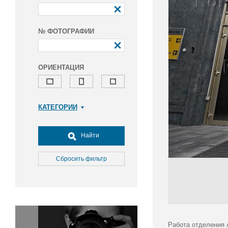
№ ФОТОГРАФИИ
ОРИЕНТАЦИЯ
КАТЕГОРИИ
Армия и ВПК
Досуг, туризм и отдых
Найти
Культура
Медицина
Сбросить фильтр
Наука
Образование
Общество
Окружающая среда
Политика
Работа отделения 