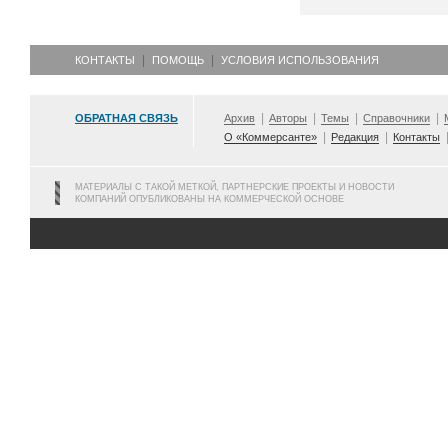
КОНТАКТЫ
ПОМОЩЬ
УСЛОВИЯ ИСПОЛЬЗОВАНИЯ
ОБРАТНАЯ СВЯЗЬ
Архив
Авторы
Темы
Справочники
О «Коммерсанте»
Редакция
Контакты
МАТЕРИАЛЫ С ТАКОЙ МЕТКОЙ, ПАРТНЕРСКИЕ ПРОЕКТЫ И НОВОСТИ
КОМПАНИЙ ОПУБЛИКОВАНЫ НА КОММЕРЧЕСКОЙ ОСНОВЕ