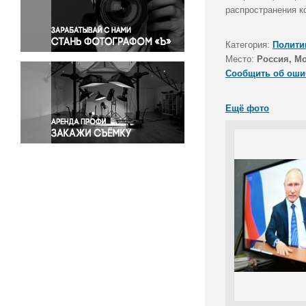
Правосудие
распространения к
Происшествия и конфликты
Религия
Категория:
Полити
Место:
Россия, М
Светская жизнь
Сообщить об оши
Спорт
Экология
Ещё фото
Экономика и бизнес