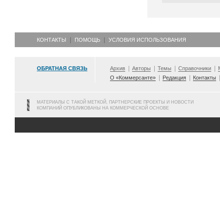
КОНТАКТЫ
ПОМОЩЬ
УСЛОВИЯ ИСПОЛЬЗОВАНИЯ
ОБРАТНАЯ СВЯЗЬ
Архив
Авторы
Темы
Справочники
О «Коммерсанте»
Редакция
Контакты
МАТЕРИАЛЫ С ТАКОЙ МЕТКОЙ, ПАРТНЕРСКИЕ ПРОЕКТЫ И НОВОСТИ
КОМПАНИЙ ОПУБЛИКОВАНЫ НА КОММЕРЧЕСКОЙ ОСНОВЕ