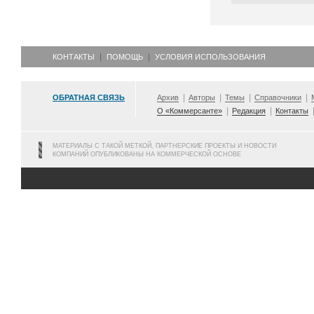
КОНТАКТЫ
ПОМОЩЬ
УСЛОВИЯ ИСПОЛЬЗОВАНИЯ
ОБРАТНАЯ СВЯЗЬ
Архив
Авторы
Темы
Справочники
О «Коммерсанте»
Редакция
Контакты
МАТЕРИАЛЫ С ТАКОЙ МЕТКОЙ, ПАРТНЕРСКИЕ ПРОЕКТЫ И НОВОСТИ
КОМПАНИЙ ОПУБЛИКОВАНЫ НА КОММЕРЧЕСКОЙ ОСНОВЕ