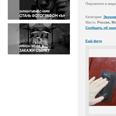
Правосудие
Покупатели в меди
Происшествия и конфликты
Религия
Категория:
Эконом
Место:
Россия, М
Светская жизнь
Сообщить об оши
Спорт
Экология
Ещё фото
Экономика и бизнес