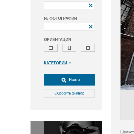
№ ФОТОГРАФИИ
ОРИЕНТАЦИЯ
КАТЕГОРИИ
Армия и ВПК
Досуг, туризм и отдых
Найти
Культура
Медицина
Сбросить фильтр
Наука
Образование
Общество
Окружающая среда
Политика
Шелкот