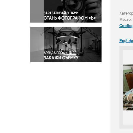
Правосудие
Происшествия и конфликты
Катего
Религия
Место:
Сообщ
Светская жизнь
Спорт
Ещё ф
Экология
Экономика и бизнес