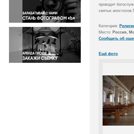
Правосудие
проводит богослуж
святых апостолов 
Происшествия и конфликты
Религия
Категория:
Религи
Светская жизнь
Место:
Россия, М
Спорт
Сообщить об оши
Экология
Экономика и бизнес
Ещё фото