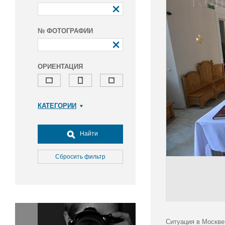
№ ФОТОГРАФИИ
ОРИЕНТАЦИЯ
КАТЕГОРИИ
Армия и ВПК
Досуг, туризм и отдых
Найти
Культура
Медицина
Сбросить фильтр
Наука
Образование
Общество
Окружающая среда
Политика
Ситуация в Москве