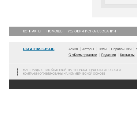
КОНТАКТЫ
ПОМОЩЬ
УСЛОВИЯ ИСПОЛЬЗОВАНИЯ
ОБРАТНАЯ СВЯЗЬ
Архив
Авторы
Темы
Справочники
О «Коммерсанте»
Редакция
Контакты
МАТЕРИАЛЫ С ТАКОЙ МЕТКОЙ, ПАРТНЕРСКИЕ ПРОЕКТЫ И НОВОСТИ
КОМПАНИЙ ОПУБЛИКОВАНЫ НА КОММЕРЧЕСКОЙ ОСНОВЕ