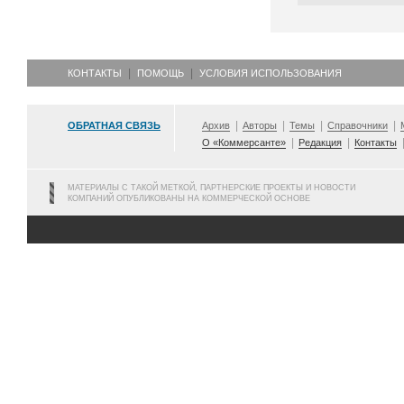
КОНТАКТЫ
ПОМОЩЬ
УСЛОВИЯ ИСПОЛЬЗОВАНИЯ
ОБРАТНАЯ СВЯЗЬ
Архив
Авторы
Темы
Справочники
О «Коммерсанте»
Редакция
Контакты
МАТЕРИАЛЫ С ТАКОЙ МЕТКОЙ, ПАРТНЕРСКИЕ ПРОЕКТЫ И НОВОСТИ
КОМПАНИЙ ОПУБЛИКОВАНЫ НА КОММЕРЧЕСКОЙ ОСНОВЕ