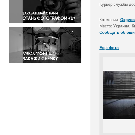
Правосудие
Курьер службы дос
Происшествия и конфликты
Религия
Категория:
Окружа
Место:
Украина, К
Светская жизнь
Сообщить об оши
Спорт
Экология
Ещё фото
Экономика и бизнес