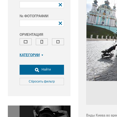
№ ФОТОГРАФИИ
ОРИЕНТАЦИЯ
КАТЕГОРИИ
Армия и ВПК
Досуг, туризм и отдых
Найти
Культура
Медицина
Сбросить фильтр
Наука
Образование
Общество
Окружающая среда
Политика
Виды Киева во вре