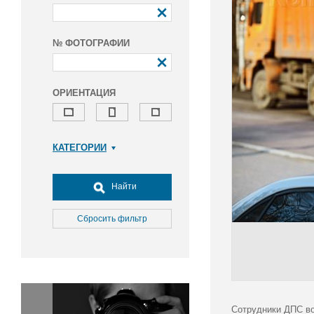
№ ФОТОГРАФИИ
ОРИЕНТАЦИЯ
КАТЕГОРИИ
Армия и ВПК
Досуг, туризм и отдых
Найти
Культура
Медицина
Сбросить фильтр
Наука
Образование
Общество
Окружающая среда
Политика
Сотрудники ДПС во