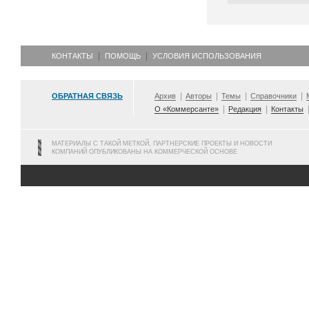
КОНТАКТЫ
ПОМОЩЬ
УСЛОВИЯ ИСПОЛЬЗОВАНИЯ
ОБРАТНАЯ СВЯЗЬ
Архив
Авторы
Темы
Справочники
О «Коммерсанте»
Редакция
Контакты
МАТЕРИАЛЫ С ТАКОЙ МЕТКОЙ, ПАРТНЕРСКИЕ ПРОЕКТЫ И НОВОСТИ
КОМПАНИЙ ОПУБЛИКОВАНЫ НА КОММЕРЧЕСКОЙ ОСНОВЕ