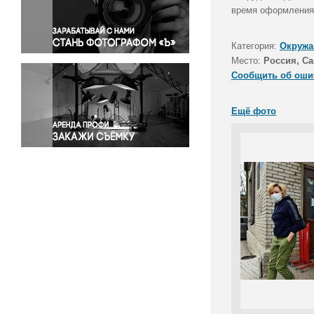
Правосудие
время оформления
Происшествия и конфликты
Религия
Категория:
Окружа
Место:
Россия, Са
Светская жизнь
Сообщить об оши
Спорт
Экология
Ещё фото
Экономика и бизнес