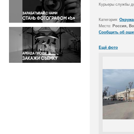
Правосудие
Курьеры службы до
Происшествия и конфликты
Религия
Категория:
Окружа
Место:
Россия, В
Светская жизнь
Сообщить об оши
Спорт
Экология
Ещё фото
Экономика и бизнес