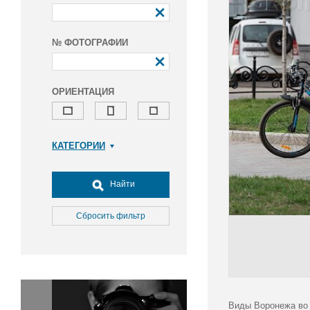
№ ФОТОГРАФИИ
ОРИЕНТАЦИЯ
КАТЕГОРИИ
Армия и ВПК
Досуг, туризм и отдых
Найти
Культура
Медицина
Сбросить фильтр
Наука
Образование
Общество
Окружающая среда
Политика
Виды Воронежа во 