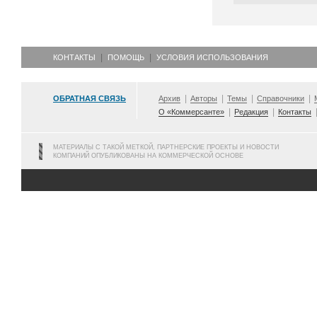
КОНТАКТЫ
ПОМОЩЬ
УСЛОВИЯ ИСПОЛЬЗОВАНИЯ
ОБРАТНАЯ СВЯЗЬ
Архив
Авторы
Темы
Справочники
О «Коммерсанте»
Редакция
Контакты
МАТЕРИАЛЫ С ТАКОЙ МЕТКОЙ, ПАРТНЕРСКИЕ ПРОЕКТЫ И НОВОСТИ
КОМПАНИЙ ОПУБЛИКОВАНЫ НА КОММЕРЧЕСКОЙ ОСНОВЕ