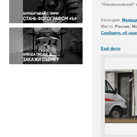
Правосудие
"Новомосковский" 
Происшествия и конфликты
Религия
Категория:
Медици
Место:
Россия, М
Светская жизнь
Сообщить об оши
Спорт
Экология
Ещё фото
Экономика и бизнес