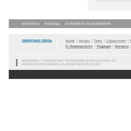
КОНТАКТЫ
ПОМОЩЬ
УСЛОВИЯ ИСПОЛЬЗОВАНИЯ
ОБРАТНАЯ СВЯЗЬ
Архив
Авторы
Темы
Справочники
О «Коммерсанте»
Редакция
Контакты
МАТЕРИАЛЫ С ТАКОЙ МЕТКОЙ, ПАРТНЕРСКИЕ ПРОЕКТЫ И НОВОСТИ
КОМПАНИЙ ОПУБЛИКОВАНЫ НА КОММЕРЧЕСКОЙ ОСНОВЕ