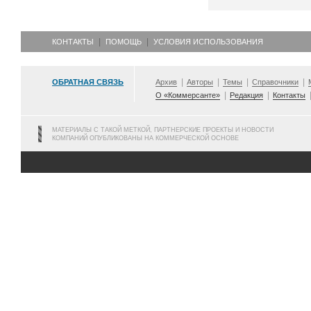
КОНТАКТЫ
ПОМОЩЬ
УСЛОВИЯ ИСПОЛЬЗОВАНИЯ
ОБРАТНАЯ СВЯЗЬ
Архив
Авторы
Темы
Справочники
О «Коммерсанте»
Редакция
Контакты
МАТЕРИАЛЫ С ТАКОЙ МЕТКОЙ, ПАРТНЕРСКИЕ ПРОЕКТЫ И НОВОСТИ
КОМПАНИЙ ОПУБЛИКОВАНЫ НА КОММЕРЧЕСКОЙ ОСНОВЕ