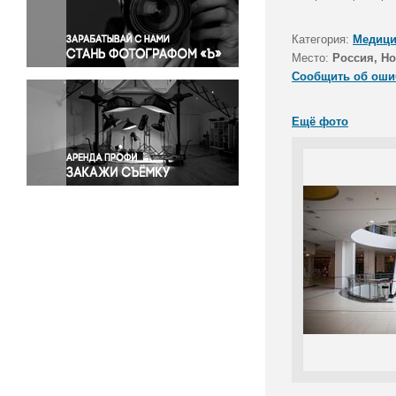
Правосудие
Происшествия и конфликты
Категория:
Медици
Религия
Место:
Россия, Н
Сообщить об оши
Светская жизнь
Спорт
Ещё фото
Экология
Экономика и бизнес