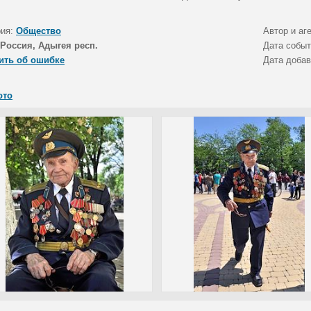
рия:
Общество
Автор и аг
Россия, Адыгея респ.
Дата собы
ить об ошибке
Дата доба
ото