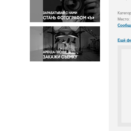
Правосудие
Происшествия и конфликты
Катего
Религия
Место:
Сообщ
Светская жизнь
Спорт
Ещё ф
Экология
Экономика и бизнес