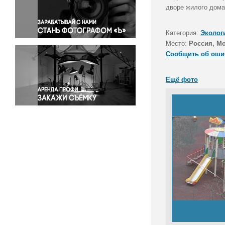
Правосудие
дворе жилого дома
Происшествия и конфликты
Религия
Категория:
Эколог
Место:
Россия, М
Светская жизнь
Сообщить об оши
Спорт
Экология
Ещё фото
Экономика и бизнес