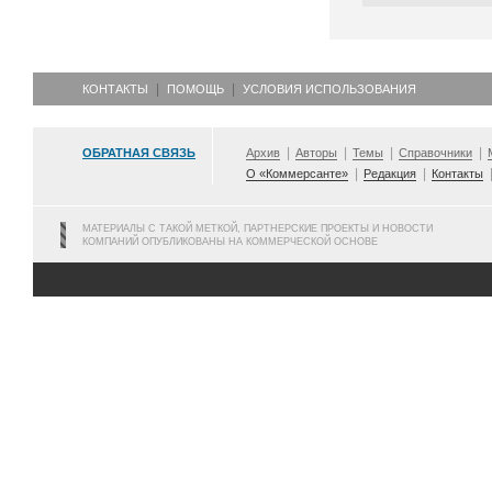
КОНТАКТЫ
ПОМОЩЬ
УСЛОВИЯ ИСПОЛЬЗОВАНИЯ
ОБРАТНАЯ СВЯЗЬ
Архив
Авторы
Темы
Справочники
О «Коммерсанте»
Редакция
Контакты
МАТЕРИАЛЫ С ТАКОЙ МЕТКОЙ, ПАРТНЕРСКИЕ ПРОЕКТЫ И НОВОСТИ
КОМПАНИЙ ОПУБЛИКОВАНЫ НА КОММЕРЧЕСКОЙ ОСНОВЕ