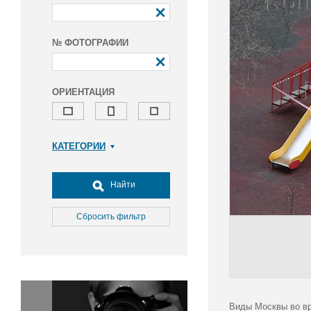
№ ФОТОГРАФИИ
ОРИЕНТАЦИЯ
КАТЕГОРИИ
Армия и ВПК
Досуг, туризм и отдых
Найти
Культура
Медицина
Сбросить фильтр
Наука
Образование
Общество
Окружающая среда
Политика
Виды Москвы во вр