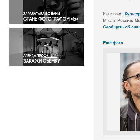
Правосудие
Происшествия и конфликты
Категория:
Культу
Религия
Место:
Россия, М
Сообщить об оши
Светская жизнь
Спорт
Ещё фото
Экология
Экономика и бизнес