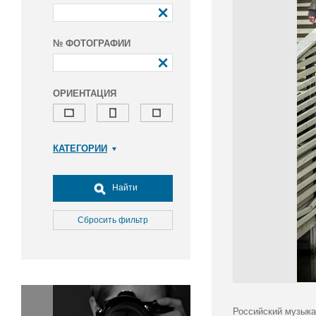
№ ФОТОГРАФИИ
ОРИЕНТАЦИЯ
КАТЕГОРИИ
Армия и ВПК
Досуг, туризм и отдых
Найти
Культура
Медицина
Сбросить фильтр
Наука
Образование
Общество
Окружающая среда
Политика
Российский музыка