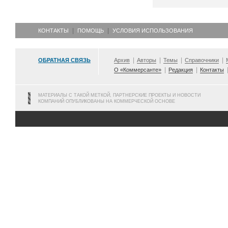
КОНТАКТЫ
ПОМОЩЬ
УСЛОВИЯ ИСПОЛЬЗОВАНИЯ
ОБРАТНАЯ СВЯЗЬ
Архив
Авторы
Темы
Справочники
О «Коммерсанте»
Редакция
Контакты
МАТЕРИАЛЫ С ТАКОЙ МЕТКОЙ, ПАРТНЕРСКИЕ ПРОЕКТЫ И НОВОСТИ
КОМПАНИЙ ОПУБЛИКОВАНЫ НА КОММЕРЧЕСКОЙ ОСНОВЕ